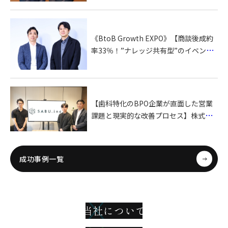
ピ 様
《BtoB Growth EXPO》【商談後成約
率33％！”ナレッジ共有型”のイベント
登壇がもたらしたイベントマーケの最
適解】株式会社MEDIUM 様
【歯科特化のBPO企業が直面した営業
課題と現実的な改善プロセス】株式会
社SABU 様
成功事例一覧
当社について