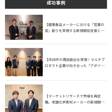
成功事例
【健康食品メーカーにおける「営業の
型」創りを実現する新規開拓支援と
は】万田発酵株式会社 様
【月68件の商談創出を実現！マルチプ
ロダクト企業が向き合った「アポイン
ト(商談)の質と量」を両立する仕組み】
株式会社マツリカ様
【マーケットリサーチで市場を再定
義。老舗化学素材メーカーの新規開拓
を加速させた伴走支援】株式会社ニッ