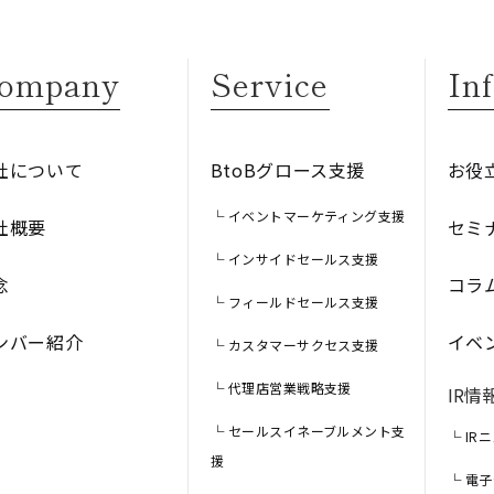
ompany
Service
In
社について
BtoBグロース支援
お役
└ イベントマーケティング支援
社概要
セミ
└ インサイドセールス支援
念
コラ
└ フィールドセールス支援
ンバー紹介
イベ
└ カスタマーサクセス支援
└ 代理店営業戦略支援
IR情
└ セールスイネーブルメント支
└ IR
援
└ 電